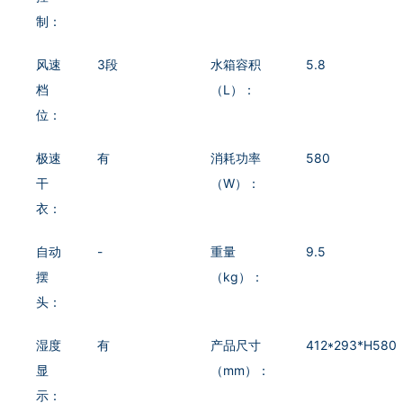
制：
风速
3段
水箱容积
5.8
档
（L）：
位：
极速
有
消耗功率
580
干
（W）：
衣：
自动
-
重量
9.5
摆
（kg）：
头：
湿度
有
产品尺寸
412*293*H580
显
（mm）：
示：